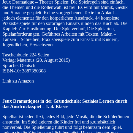
Jeux Dramatique – Theater Spielen: Die Spielregeln sind einfach,
die Themen und die Rollenwahl ist frei. Es wird mit Mimik, Gestik
und Sprache gespielt. Keine vorgegebenen Texte im Ablauf –
jedoch elementar für den körperlichen Ausdruck. 44 komplette
Praxisbeispiele für den sofortigen Einsatz runden das Buch ab. Die
Kapitel: Zur Einstimmung, Der Spielverlauf, Die Spielarten,
Spielanforderungen, Geführtes Arbeiten mit Texten, Malen –
Tanzen – Schreiben, Praxisbeispiele zum Einsatz mit Kindern,
Jugendlichen, Erwachsenen.
Taschenbuch: 224 Seiten
Verlag: Maternus (20. August 2015)
Sprache: Deutsch
ISBN-10: 3887350308
Link zu Amazon
Jeux Dramatiques in der Grundschule: Soziales Lernen durch
das Ausdrucksspiel – 1.-4. Klasse
Spielbar ist jeder Text, jedes Bild, jede Musik, die die Schüler/innen
anspricht. Im Spiel agieren die Kinder frei und grundsätzlich
nonverbal. Die Spielleitung führt und folgt behutsam dem Spiel,
indem sie die Kinder sprachlich begleitet. Dieses gemeinsame